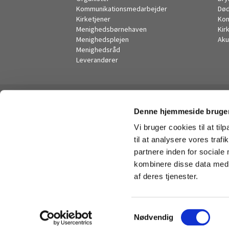
Kommunikationsmedarbejder
Død
Kirketjener
Kon
Menighedsbørnehaven
Kir
Menighedsplejen
Aku
Menighedsråd
Leverandører
Denne hjemmeside bruger
Vi bruger cookies til at til
til at analysere vores tra
partnere inden for sociale
kombinere disse data med a
af deres tjenester.
S
Nødvendig
a