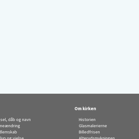
Om kirken
sel, dåb og navn
Historien
neændring
Glasmalerierne
dlemskab
Billedfrisen
llup og vielse
Alterudsmykningen