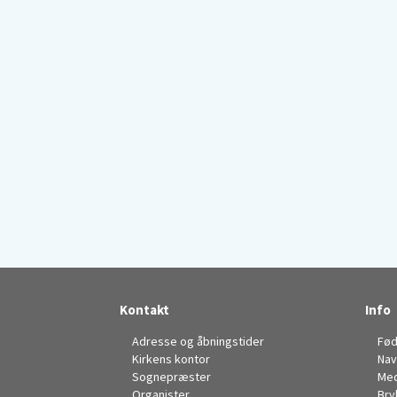
Kontakt
Info
Adresse og åbningstider
Fød
Kirkens kontor
Nav
Sognepræster
Me
Organister
Bry