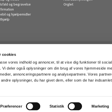
sfald og begravelse
Orglet
firmation
kebil og hjælpemidler
thjælp
Husum Kirke

 cookies
· Korsager Allé 14, 2700 Brønshøj
38285446

passe vores indhold og annoncer, til at vise dig funktioner til soci
husum.sogn@km.dk

fik. Vi deler også oplysninger om din brug af vores hjemmeside m
 medier, annonceringspartnere og analysepartnere. Vores partne
ndre oplysninger, du har givet dem, eller som de har indsamlet 
Privatlivspolitik
Log på ChurchDesk
Præferencer
Statistik
Marketing