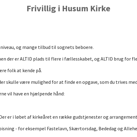
Frivillig i Husum Kirke
sniveau, og mange tilbud til sognets beboere.
, men der er ALTID plads til flere i fællesskabet, og ALTID brug for f
ære folk at kende på.
å der skulle være mulighed for at finde en opgave, som du trives med
gerne vil have en hjælpende hånd:
Der er i løbet af kirkeåret en række gudstjenester og arrangement
spisning - for eksempel Fastelavn, Skærtorsdag, Bededag og Alleh