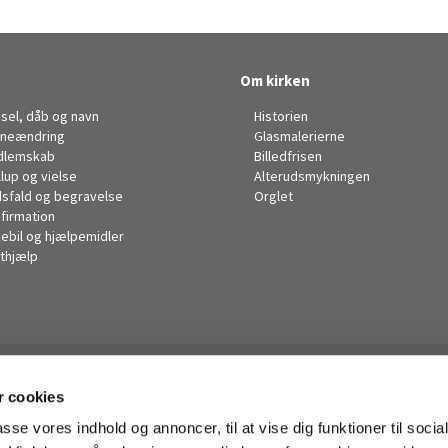
Om kirken
sel, dåb og navn
Historien
neændring
Glasmalerierne
dlemskab
Billedfrisen
llup og vielse
Alterudsmykningen
sfald og begravelse
Orglet
firmation
kebil og hjælpemidler
thjælp
Husum Kirke

 cookies
· Korsager Allé 14, 2700 Brønshøj
38285446

passe vores indhold og annoncer, til at vise dig funktioner til soci
husum.sogn@km.dk
