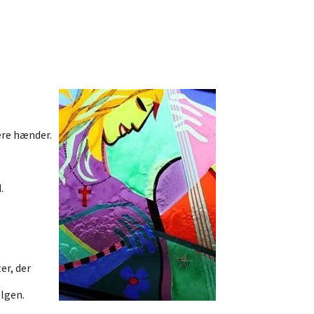
lere hænder.
.
er, der
elgen.