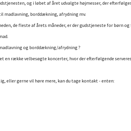
udstjenesten, og i løbet af året udvalgte højmesser, der efterfølges
 til madlavning, borddækning, afrydning mv.
eden, de fleste af årets måneder, er der gudstjeneste for børn og 
smad.
 madlavning og borddækning/afrydning ?
ret en række velbesøgte koncerter, hvor der efterfølgende serveres
llig, eller gerne vil høre mere, kan du tage kontakt - enten: