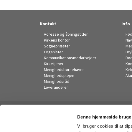
Kontakt
Info
Adresse og åbningstider
Fød
Kirkens kontor
Nav
Sognepræster
Me
Organister
Bry
Kommunikationsmedarbejder
Død
Kirketjener
Kon
Menighedsbørnehaven
Kir
Menighedsplejen
Aku
Menighedsråd
Leverandører
Denne hjemmeside bruger
Vi bruger cookies til at til