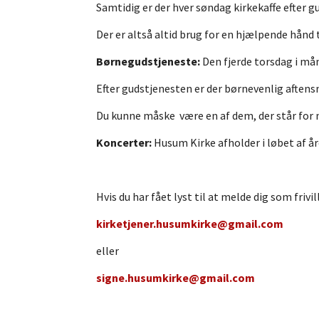
Samtidig er der hver søndag kirkekaffe efter g
Der er altså altid brug for en hjælpende hånd
Børnegudstjeneste:
Den fjerde torsdag i mån
Efter gudstjenesten er der børnevenlig aften
Du kunne måske være en af dem, der står for
Koncerter:
Husum Kirke afholder i løbet af å
Hvis du har fået lyst til at melde dig som frivi
kirketjener.husumkirke@gmail.com
eller
signe.husumkirke@gmail.com