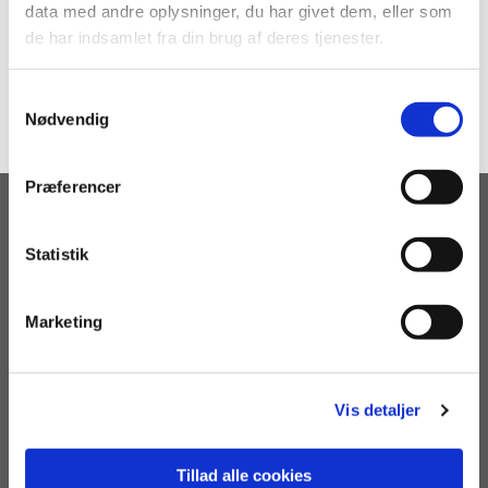
data med andre oplysninger, du har givet dem, eller som
de har indsamlet fra din brug af deres tjenester.
S
Nødvendig
a
m
t
Præferencer
y
Kontakt
k
k
Statistik
Adresse og åbningstider
e
Kirkens kontor
v
Sognepræster
Marketing
Organister
a
Kommunikationsmedarbejder
l
Kirketjener
g
Menighedsbørnehaven
Vis detaljer
Menighedsplejen
Menighedsråd
Leverandører
Tillad alle cookies