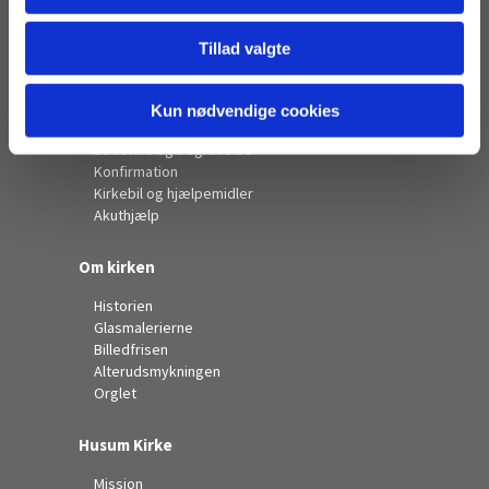
Info
Tillad valgte
Fødsel, dåb og navn
Navneændring
Medlemskab
Kun nødvendige cookies
Bryllup og vielse
Dødsfald og begravelse
Konfirmation
Kirkebil og hjælpemidler
Akuthjælp
Om kirken
Historien
Glasmalerierne
Billedfrisen
Alterudsmykningen
Orglet
Husum Kirke
Mission