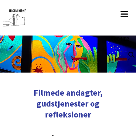
SØG
HER
Filmede andagter,
gudstjenester og
refleksioner