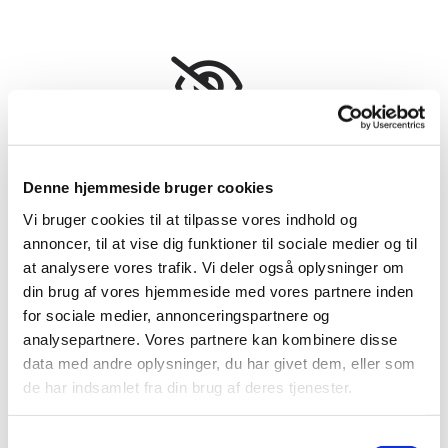
Accepter venligst marketingcookies
for at se denne video.
Denne hjemmeside bruger cookies
Accepter cookies
Vi bruger cookies til at tilpasse vores indhold og
annoncer, til at vise dig funktioner til sociale medier og til
at analysere vores trafik. Vi deler også oplysninger om
din brug af vores hjemmeside med vores partnere inden
for sociale medier, annonceringspartnere og
analysepartnere. Vores partnere kan kombinere disse
data med andre oplysninger, du har givet dem, eller som
de har indsamlet fra din brug af deres tjenester.
Accepter venligst marketingcookies
for at se denne video.
S