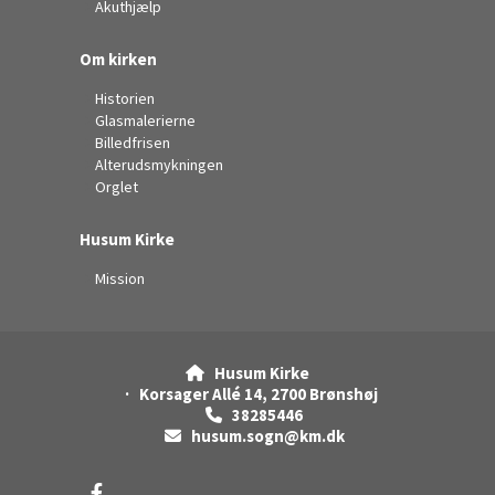
Akuthjælp
Om kirken
Historien
Glasmalerierne
Billedfrisen
Alterudsmykningen
Orglet
Husum Kirke
Mission
Husum Kirke

· Korsager Allé 14, 2700 Brønshøj
38285446

husum.sogn@km.dk
