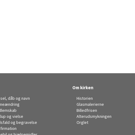
Om kirken
sel, dåb og navn
Historien
neændring
Glasmalerierne
dlemskab
Billedfrisen
llup og vielse
Alterudsmykningen
sfald og begravelse
Orglet
firmation
kebil og hjælpemidler