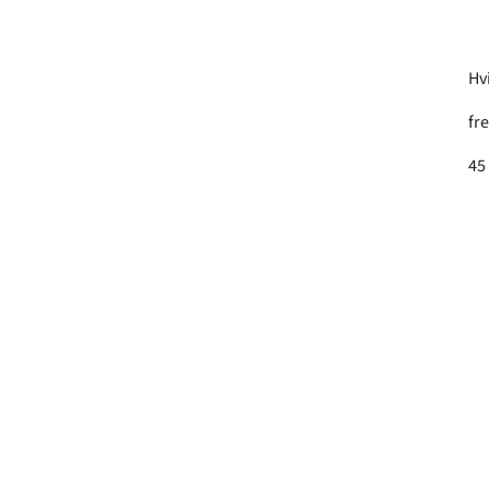
Hvi
fr
45