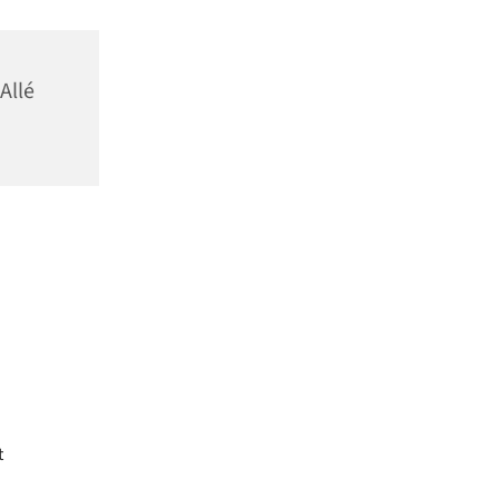
Allé
t