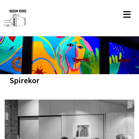
SØG
HER
Spirekor