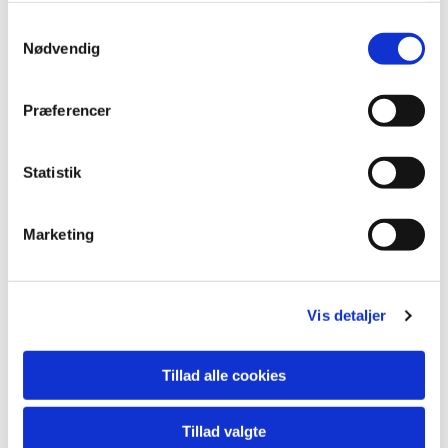
S
Nødvendig
a
m
t
Præferencer
y
k
k
Statistik
e
v
Marketing
a
l
g
Vis detaljer
Tillad alle cookies
Tillad valgte