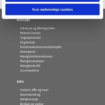
Kun nødvendige cookies
Kontakt
Adresse og åbningstider
Kirkens kontor
Sognepræster
Organister
Kommunikationsmedarbejder
Kirketjener
Menighedsbørnehaven
Menighedsplejen
Menighedsråd
Leverandører
Info
Fødsel, dåb og navn
Navneændring
Medlemskab
Bryllup og vielse