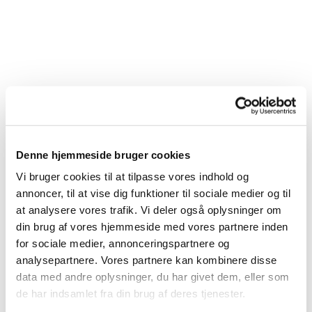
Denne hjemmeside bruger cookies
Vi bruger cookies til at tilpasse vores indhold og
annoncer, til at vise dig funktioner til sociale medier og til
at analysere vores trafik. Vi deler også oplysninger om
din brug af vores hjemmeside med vores partnere inden
for sociale medier, annonceringspartnere og
analysepartnere. Vores partnere kan kombinere disse
data med andre oplysninger, du har givet dem, eller som
Du vil måske også kunne lide...
de har indsamlet fra din brug af deres tjenester.