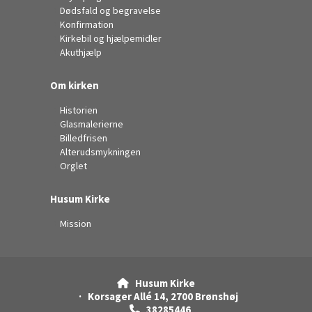
Dødsfald og begravelse
Konfirmation
Kirkebil og hjælpemidler
Akuthjælp
Om kirken
Historien
Glasmalerierne
Billedfrisen
Alterudsmykningen
Orglet
Husum Kirke
Mission
Husum Kirke

· Korsager Allé 14, 2700 Brønshøj
38285446
