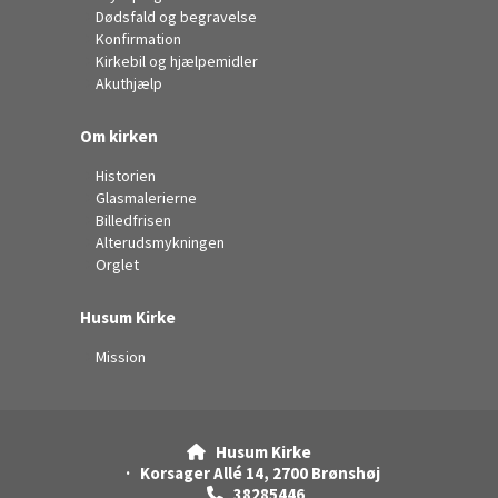
Dødsfald og begravelse
Konfirmation
Kirkebil og hjælpemidler
Akuthjælp
Om kirken
Historien
Glasmalerierne
Billedfrisen
Alterudsmykningen
Orglet
Husum Kirke
Mission
Husum Kirke

· Korsager Allé 14, 2700 Brønshøj
38285446
