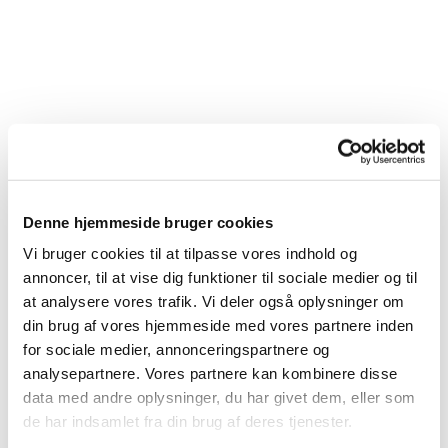
Denne hjemmeside bruger cookies
Vi bruger cookies til at tilpasse vores indhold og
annoncer, til at vise dig funktioner til sociale medier og til
at analysere vores trafik. Vi deler også oplysninger om
din brug af vores hjemmeside med vores partnere inden
for sociale medier, annonceringspartnere og
analysepartnere. Vores partnere kan kombinere disse
data med andre oplysninger, du har givet dem, eller som
Du vil måske også kunne lide...
de har indsamlet fra din brug af deres tjenester.