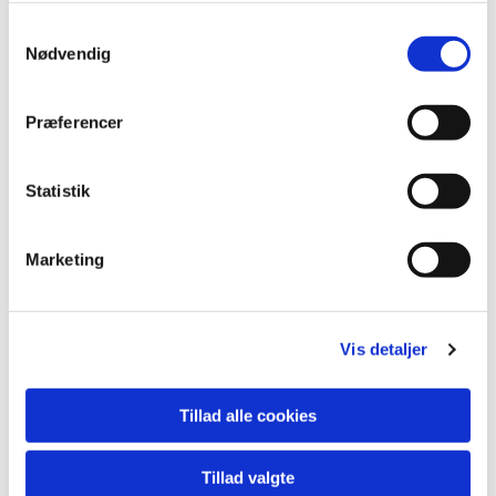
S
Nødvendig
a
m
t
Præferencer
y
k
k
Statistik
e
v
Marketing
a
l
g
Vis detaljer
Tillad alle cookies
Tillad valgte