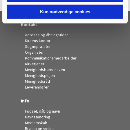
Kun nødvendige cookies
Kontakt
Adresse og åbningstider
Kirkens kontor
Sognepræster
Organister
Kommunikationsmedarbejder
Kirketjener
Menighedsbørnehaven
Menighedsplejen
Menighedsråd
Leverandører
Info
Fødsel, dåb og navn
Navneændring
Medlemskab
Bryllup og vielse