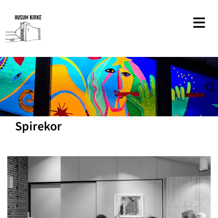
SØG
HER
Spirekor