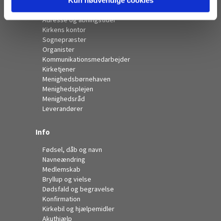
Kontakt
Adresse og åbningstider
Kirkens kontor
Sognepræster
Organister
Kommunikationsmedarbejder
Kirketjener
Menighedsbørnehaven
Menighedsplejen
Menighedsråd
Leverandører
Info
Fødsel, dåb og navn
Navneændring
Medlemskab
Bryllup og vielse
Dødsfald og begravelse
Konfirmation
Kirkebil og hjælpemidler
Akuthjælp