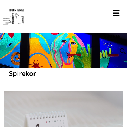
SØG
HER
Spirekor