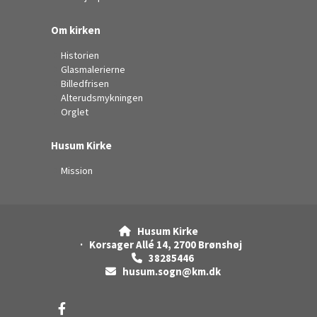
Om kirken
Historien
Glasmalerierne
Billedfrisen
Alterudsmykningen
Orglet
Husum Kirke
Mission
Husum Kirke

· Korsager Allé 14, 2700 Brønshøj
38285446

husum.sogn@km.dk
