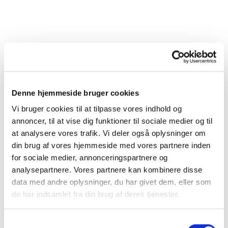
Denne hjemmeside bruger cookies
Vi bruger cookies til at tilpasse vores indhold og
annoncer, til at vise dig funktioner til sociale medier og til
at analysere vores trafik. Vi deler også oplysninger om
din brug af vores hjemmeside med vores partnere inden
for sociale medier, annonceringspartnere og
analysepartnere. Vores partnere kan kombinere disse
Du vil måske også kunne lide...
data med andre oplysninger, du har givet dem, eller som
de har indsamlet fra din brug af deres tjenester.
S