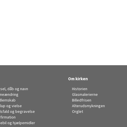
Om kirken
sel, dåb og navn
Historien
neændring
Glasmalerierne
dlemskab
Billedfrisen
llup og vielse
Alterudsmykningen
sfald og begravelse
Orglet
firmation
kebil og hjælpemidler