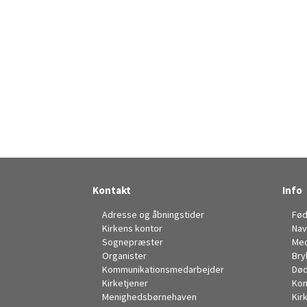
Kontakt
Info
Adresse og åbningstider
Fød
Kirkens kontor
Nav
Sognepræster
Me
Organister
Bry
Kommunikationsmedarbejder
Død
Kirketjener
Kon
Menighedsbørnehaven
Kir