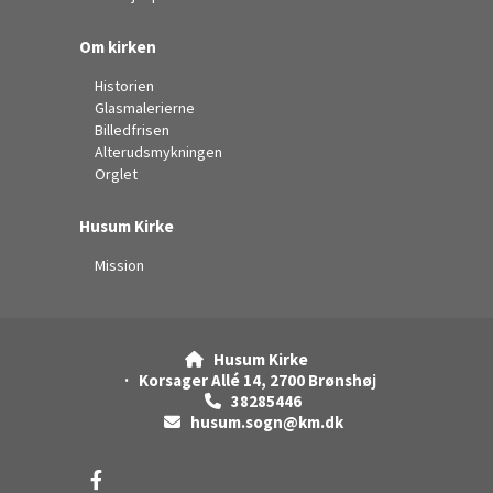
Om kirken
Historien
Glasmalerierne
Billedfrisen
Alterudsmykningen
Orglet
Husum Kirke
Mission
Husum Kirke

· Korsager Allé 14, 2700 Brønshøj
38285446

husum.sogn@km.dk
