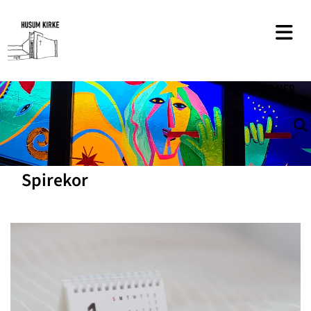
SØG
HER
Spirekor