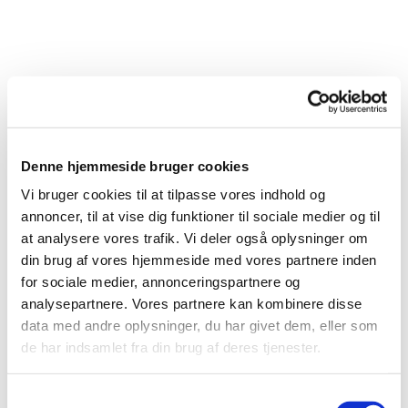
Denne hjemmeside bruger cookies
Vi bruger cookies til at tilpasse vores indhold og
annoncer, til at vise dig funktioner til sociale medier og til
at analysere vores trafik. Vi deler også oplysninger om
din brug af vores hjemmeside med vores partnere inden
for sociale medier, annonceringspartnere og
analysepartnere. Vores partnere kan kombinere disse
Du vil måske også kunne lide...
data med andre oplysninger, du har givet dem, eller som
de har indsamlet fra din brug af deres tjenester.
S