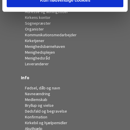
Kontakt
Adresse og åbningstider
Kirkens kontor
Sognepræster
Organister
Kommunikationsmedarbejder
Kirketjener
Menighedsbørnehaven
Menighedsplejen
Menighedsråd
Leverandører
Info
Fødsel, dåb og navn
Navneændring
Medlemskab
Bryllup og vielse
Dødsfald og begravelse
Konfirmation
Kirkebil og hjælpemidler
Akuthjælp