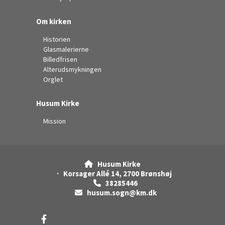
Om kirken
Historien
Glasmalerierne
Billedfrisen
Alterudsmykningen
Orglet
Husum Kirke
Mission
Husum Kirke

· Korsager Allé 14, 2700 Brønshøj
38285446

husum.sogn@km.dk
