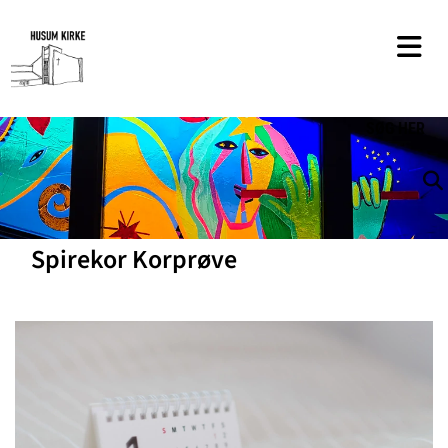
SØG
HER
Spirekor Korprøve