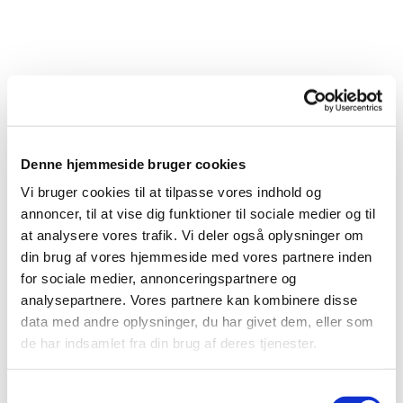
Denne hjemmeside bruger cookies
Vi bruger cookies til at tilpasse vores indhold og
annoncer, til at vise dig funktioner til sociale medier og til
at analysere vores trafik. Vi deler også oplysninger om
din brug af vores hjemmeside med vores partnere inden
for sociale medier, annonceringspartnere og
analysepartnere. Vores partnere kan kombinere disse
Du vil måske også kunne lide...
data med andre oplysninger, du har givet dem, eller som
de har indsamlet fra din brug af deres tjenester.
S