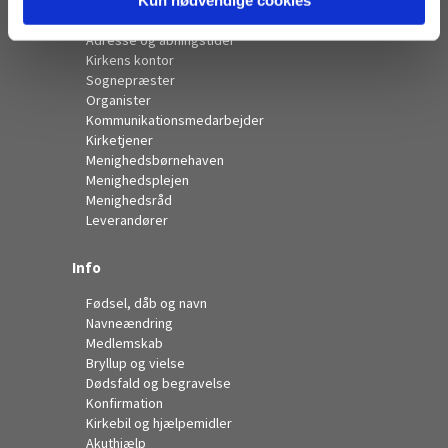
Kontakt
Adresse og åbningstider
Kirkens kontor
Sognepræster
Organister
Kommunikationsmedarbejder
Kirketjener
Menighedsbørnehaven
Menighedsplejen
Menighedsråd
Leverandører
Info
Fødsel, dåb og navn
Navneændring
Medlemskab
Bryllup og vielse
Dødsfald og begravelse
Konfirmation
Kirkebil og hjælpemidler
Akuthjælp