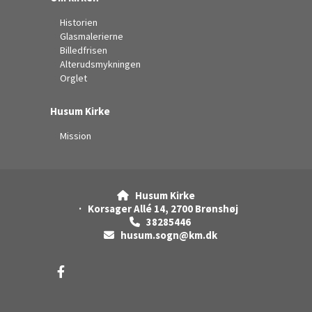
Historien
Glasmalerierne
Billedfrisen
Alterudsmykningen
Orglet
Husum Kirke
Mission
Husum Kirke

· Korsager Allé 14, 2700 Brønshøj
38285446

husum.sogn@km.dk
