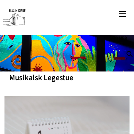
SØG
HER
Musikalsk Legestue