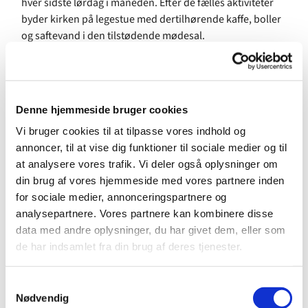
hver sidste lørdag i måneden. Efter de fælles aktiviteter
byder kirken på legestue med dertilhørende kaffe, boller
og saftevand i den tilstødende mødesal.
Musik og legestue faciliteres af musikpædagog Anne
Marie.
Tilmelding via formularen på hjemmesiden eller til:
Denne hjemmeside bruger cookies
annemarie.rm@gmail.com
Vi bruger cookies til at tilpasse vores indhold og
annoncer, til at vise dig funktioner til sociale medier og til
at analysere vores trafik. Vi deler også oplysninger om
din brug af vores hjemmeside med vores partnere inden
for sociale medier, annonceringspartnere og
Du vil måske også kunne lide...
analysepartnere. Vores partnere kan kombinere disse
data med andre oplysninger, du har givet dem, eller som
de har indsamlet fra din brug af deres tjenester.
S
Nødvendig
a