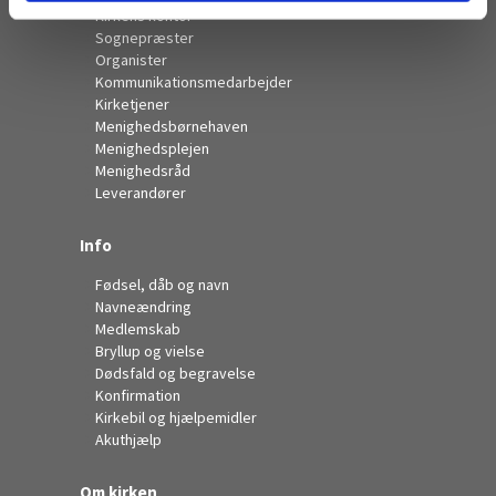
Kirkens kontor
Sognepræster
Organister
Kommunikationsmedarbejder
Kirketjener
Menighedsbørnehaven
Menighedsplejen
Menighedsråd
Leverandører
Info
Fødsel, dåb og navn
Navneændring
Medlemskab
Bryllup og vielse
Dødsfald og begravelse
Konfirmation
Kirkebil og hjælpemidler
Akuthjælp
Om kirken