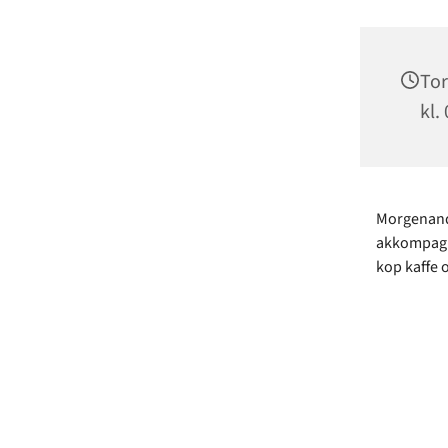
Tor
kl.
Morgenanda
akkompagne
kop kaffe 