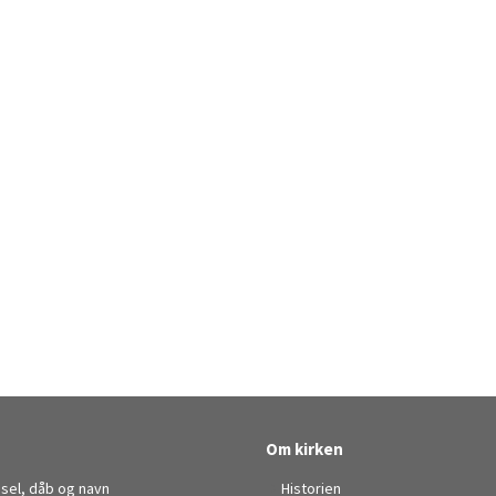
Om kirken
sel, dåb og navn
Historien