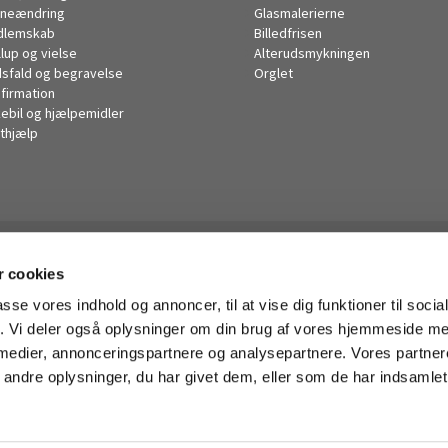
neændring
Glasmalerierne
dlemskab
Billedfrisen
llup og vielse
Alterudsmykningen
sfald og begravelse
Orglet
firmation
kebil og hjælpemidler
thjælp
Husum Kirke

 cookies
· Korsager Allé 14, 2700 Brønshøj
38285446

passe vores indhold og annoncer, til at vise dig funktioner til soci
husum.sogn@km.dk

fik. Vi deler også oplysninger om din brug af vores hjemmeside m
 medier, annonceringspartnere og analysepartnere. Vores partne
ndre oplysninger, du har givet dem, eller som de har indsamlet 
Privatlivspolitik
Log på ChurchDesk