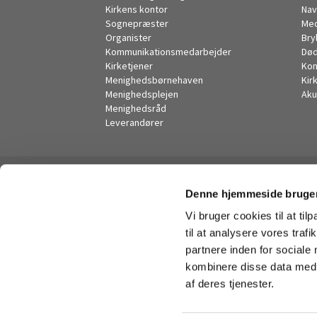
Kirkens kontor
Nav
Sognepræster
Me
Organister
Bry
Kommunikationsmedarbejder
Død
Kirketjener
Kon
Menighedsbørnehaven
Kir
Menighedsplejen
Aku
Menighedsråd
Leverandører
Denne hjemmeside bruger
Vi bruger cookies til at til
til at analysere vores tra
partnere inden for sociale
kombinere disse data med a
af deres tjenester.