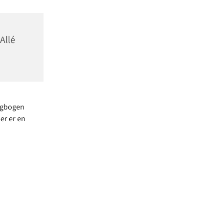
Allé
ngbogen
er er en