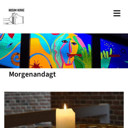
SØG
HER
Morgenandagt