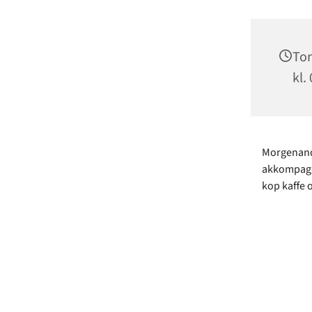
Tor
kl.
Morgenanda
akkompagne
kop kaffe 