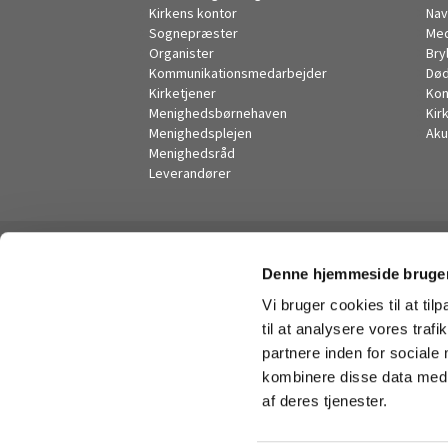
Kirkens kontor
Nav
Sognepræster
Me
Organister
Bry
Kommunikationsmedarbejder
Død
Kirketjener
Kon
Menighedsbørnehaven
Kir
Menighedsplejen
Aku
Menighedsråd
Leverandører
Denne hjemmeside bruger
Vi bruger cookies til at til
til at analysere vores tra
partnere inden for sociale
kombinere disse data med a
af deres tjenester.