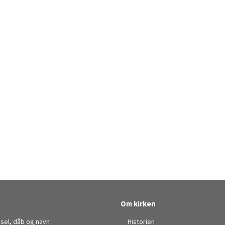
Om kirken
sel, dåb og navn
Historien