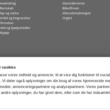
neændring
Glasmalerierne
dlemskab
Billedfrisen
llup og vielse
Alterudsmykningen
sfald og begravelse
Orglet
firmation
kebil og hjælpemidler
thjælp
Husum Kirke

 cookies
· Korsager Allé 14, 2700 Brønshøj
38285446

passe vores indhold og annoncer, til at vise dig funktioner til soci
husum.sogn@km.dk

fik. Vi deler også oplysninger om din brug af vores hjemmeside m
 medier, annonceringspartnere og analysepartnere. Vores partne
ndre oplysninger, du har givet dem, eller som de har indsamlet 
Privatlivspolitik
Log på ChurchDesk