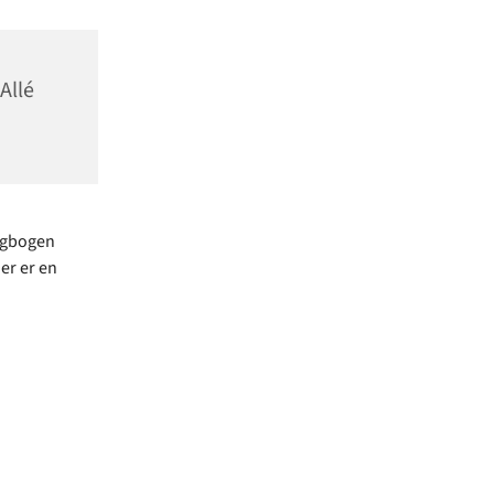
Allé
ngbogen
er er en