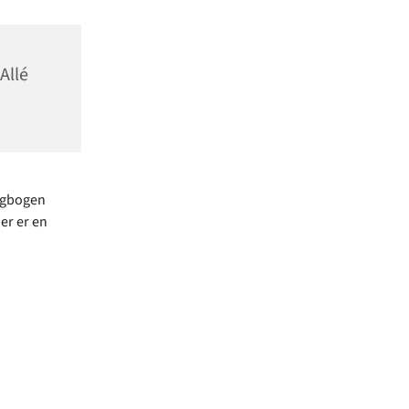
Allé
ngbogen
er er en