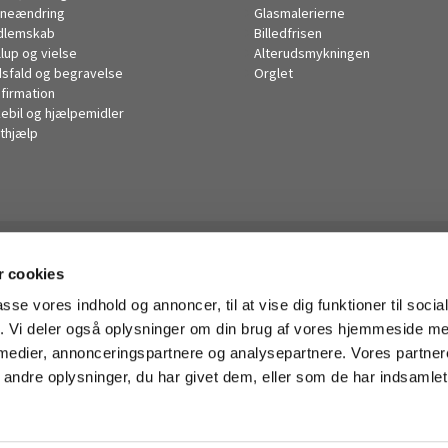
neændring
Glasmalerierne
dlemskab
Billedfrisen
llup og vielse
Alterudsmykningen
sfald og begravelse
Orglet
firmation
kebil og hjælpemidler
thjælp
Husum Kirke

 cookies
· Korsager Allé 14, 2700 Brønshøj
38285446

passe vores indhold og annoncer, til at vise dig funktioner til soci
husum.sogn@km.dk

fik. Vi deler også oplysninger om din brug af vores hjemmeside m
 medier, annonceringspartnere og analysepartnere. Vores partne
ndre oplysninger, du har givet dem, eller som de har indsamlet 
Privatlivspolitik
Log på ChurchDesk