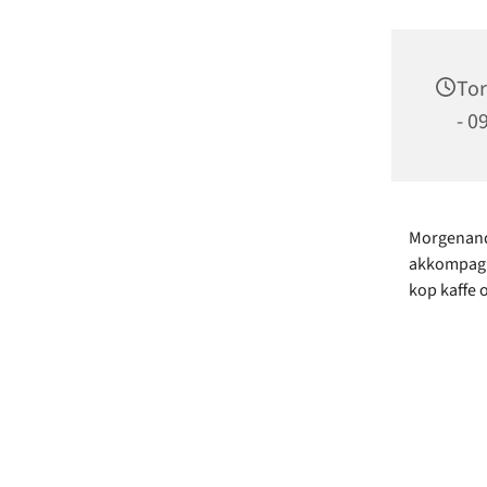
Tor
- 0
Morgenanda
akkompagne
kop kaffe 