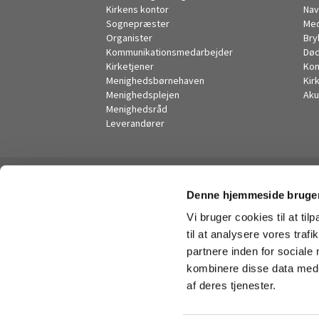
Kirkens kontor
Nav
Sognepræster
Me
Organister
Bry
Kommunikationsmedarbejder
Død
Kirketjener
Kon
Menighedsbørnehaven
Kir
Menighedsplejen
Aku
Menighedsråd
Leverandører
Denne hjemmeside bruger
Vi bruger cookies til at til
til at analysere vores tra
partnere inden for sociale
kombinere disse data med a
af deres tjenester.