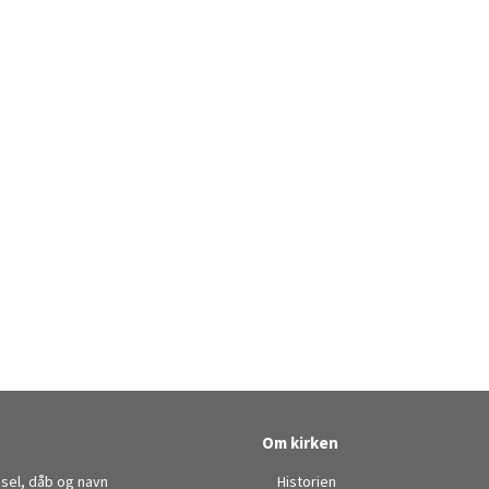
Om kirken
sel, dåb og navn
Historien