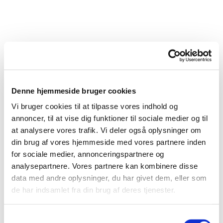
Denne hjemmeside bruger cookies
Vi bruger cookies til at tilpasse vores indhold og
annoncer, til at vise dig funktioner til sociale medier og til
at analysere vores trafik. Vi deler også oplysninger om
din brug af vores hjemmeside med vores partnere inden
for sociale medier, annonceringspartnere og
analysepartnere. Vores partnere kan kombinere disse
Du vil måske også kunne lide...
data med andre oplysninger, du har givet dem, eller som
de har indsamlet fra din brug af deres tjenester.
S