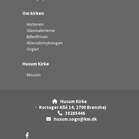
Om kirken
Historien
Glasmalerierne
Billedfrisen
Alterudsmykningen
Orglet
Husum Kirke
Mission
Husum Kirke

· Korsager Allé 14, 2700 Brønshøj
38285446

husum.sogn@km.dk
