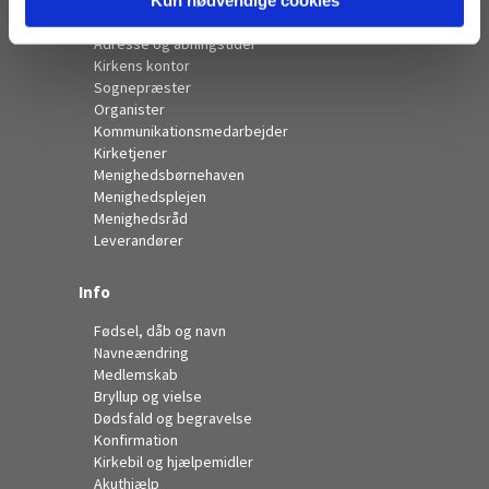
Kontakt
Adresse og åbningstider
Kirkens kontor
Sognepræster
Organister
Kommunikationsmedarbejder
Kirketjener
Menighedsbørnehaven
Menighedsplejen
Menighedsråd
Leverandører
Info
Fødsel, dåb og navn
Navneændring
Medlemskab
Bryllup og vielse
Dødsfald og begravelse
Konfirmation
Kirkebil og hjælpemidler
Akuthjælp