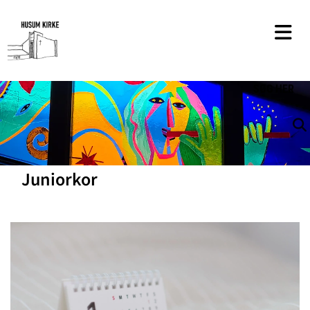
SØG
HER
Juniorkor