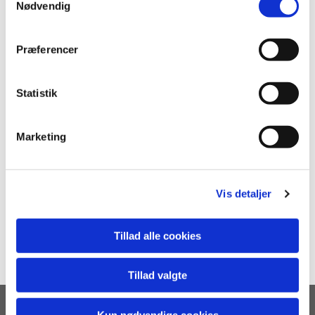
Nødvendig
a
m
t
Præferencer
y
k
k
Statistik
e
v
Marketing
a
l
g
Vis detaljer
Tillad alle cookies
Tillad valgte
Kun nødvendige cookies