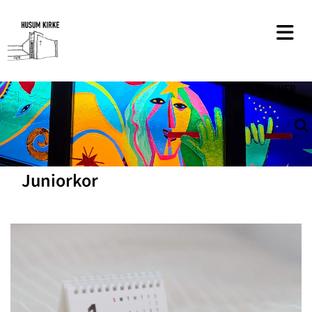
SØG
HER
Juniorkor