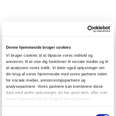
Denne hjemmeside bruger cookies
Vi bruger cookies til at tilpasse vores indhold og
annoncer, til at vise dig funktioner til sociale medier og til
at analysere vores trafik. Vi deler også oplysninger om
din brug af vores hjemmeside med vores partnere inden
for sociale medier, annonceringspartnere og
analysepartnere. Vores partnere kan kombinere disse
Du vil måske også kunne lide...
data med andre oplysninger, du har givet dem, eller som
de har indsamlet fra din brug af deres tjenester.
S