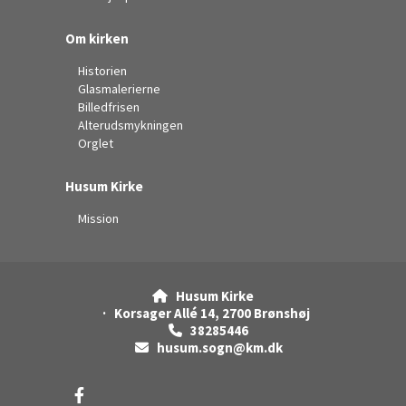
Om kirken
Historien
Glasmalerierne
Billedfrisen
Alterudsmykningen
Orglet
Husum Kirke
Mission
Husum Kirke

· Korsager Allé 14, 2700 Brønshøj
38285446

husum.sogn@km.dk
