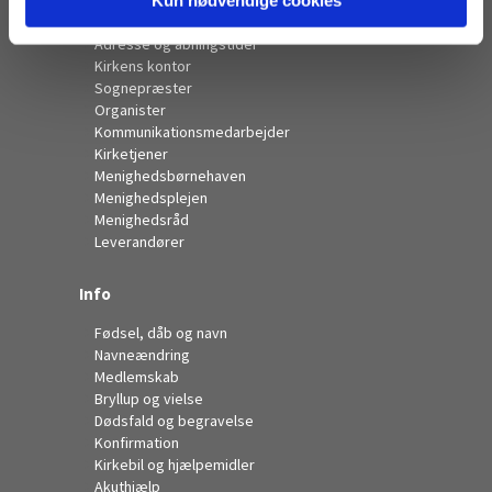
Kontakt
Adresse og åbningstider
Kirkens kontor
Sognepræster
Organister
Kommunikationsmedarbejder
Kirketjener
Menighedsbørnehaven
Menighedsplejen
Menighedsråd
Leverandører
Info
Fødsel, dåb og navn
Navneændring
Medlemskab
Bryllup og vielse
Dødsfald og begravelse
Konfirmation
Kirkebil og hjælpemidler
Akuthjælp