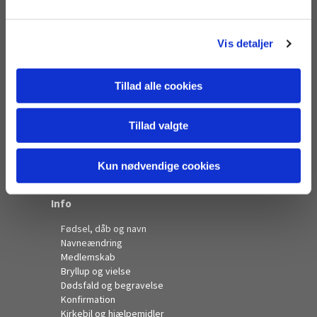
l
Kontakt
g
Adresse og åbningstider
Vis detaljer
Kirkens kontor
Sognepræster
Organister
Tillad alle cookies
Kommunikationsmedarbejder
Kirketjener
Tillad valgte
Menighedsbørnehaven
Menighedsplejen
Menighedsråd
Kun nødvendige cookies
Leverandører
Info
Fødsel, dåb og navn
Navneændring
Medlemskab
Bryllup og vielse
Dødsfald og begravelse
Konfirmation
Kirkebil og hjælpemidler