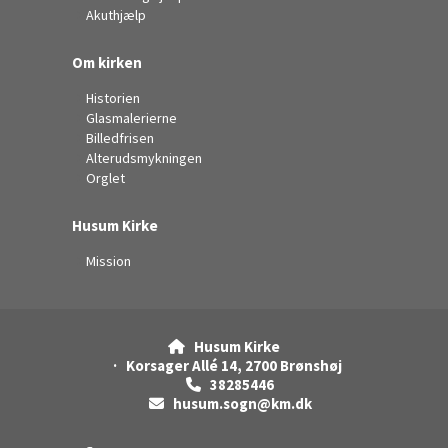
Akuthjælp
Om kirken
Historien
Glasmalerierne
Billedfrisen
Alterudsmykningen
Orglet
Husum Kirke
Mission
Husum Kirke

· Korsager Allé 14, 2700 Brønshøj
38285446

husum.sogn@km.dk
