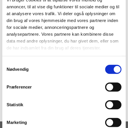
annoncer, til at vise dig funktioner til sociale medier og til
at analysere vores trafik. Vi deler også oplysninger om
din brug af vores hjemmeside med vores partnere inden
for sociale medier, annonceringspartnere og
analysepartnere. Vores partnere kan kombinere disse
data med andre oplysninger, du har givet dem, eller som
de har indsamlet fra din brug af deres tjenester.
S
Nødvendig
a
m
t
Præferencer
y
k
k
Statistik
e
v
Marketing
a