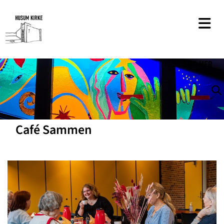
SØG
HER
Café Sammen