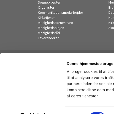
Sognepræster
Me
Organister
Bry
Kommunikationsmedarbejder
Død
Kirketjener
Kon
Menighedsbørnehaven
Kir
Menighedsplejen
Aku
Menighedsråd
Leverandører
Denne hjemmeside bruger
Vi bruger cookies til at til
til at analysere vores tra
partnere inden for sociale
kombinere disse data med a
af deres tjenester.
S