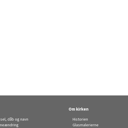
Om kirken
sel, dåb og navn
Historien
neændring
Glasmalerierne