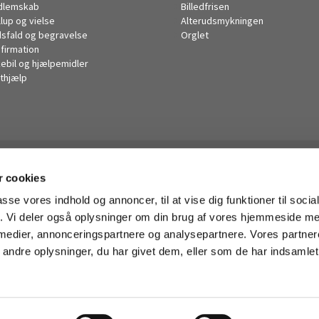
dlemskab
Billedfrisen
llup og vielse
Alterudsmykningen
sfald og begravelse
Orglet
firmation
kebil og hjælpemidler
thjælp
Husum Kirke

 cookies
· Korsager Allé 14, 2700 Brønshøj
38285446

passe vores indhold og annoncer, til at vise dig funktioner til soci
husum.sogn@km.dk

fik. Vi deler også oplysninger om din brug af vores hjemmeside m
 medier, annonceringspartnere og analysepartnere. Vores partne
ndre oplysninger, du har givet dem, eller som de har indsamlet 
Privatlivspolitik
Log på ChurchDesk