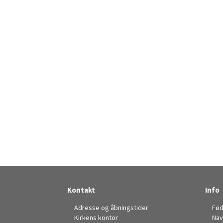
Kontakt
Info
Adresse og åbningstider
Fød
Kirkens kontor
Nav