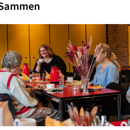
 Sammen
©