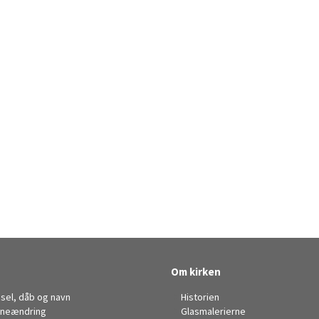
Om kirken
sel, dåb og navn
Historien
neændring
Glasmalerierne