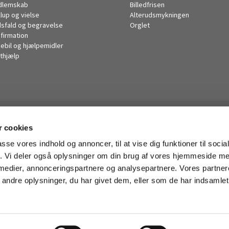
dlemskab
Billedfrisen
llup og vielse
Alterudsmykningen
sfald og begravelse
Orglet
firmation
kebil og hjælpemidler
thjælp
Husum Kirke

 cookies
· Korsager Allé 14, 2700 Brønshøj
38285446

passe vores indhold og annoncer, til at vise dig funktioner til soci
husum.sogn@km.dk

fik. Vi deler også oplysninger om din brug af vores hjemmeside m
 medier, annonceringspartnere og analysepartnere. Vores partne
ndre oplysninger, du har givet dem, eller som de har indsamlet 
Privatlivspolitik
Log på ChurchDesk