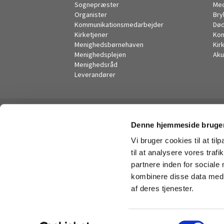
Sognepræster
Me
Organister
Bry
Kommunikationsmedarbejder
Død
Kirketjener
Kon
Menighedsbørnehaven
Kir
Menighedsplejen
Aku
Menighedsråd
Leverandører
Denne hjemmeside bruger
Vi bruger cookies til at til
til at analysere vores tra
partnere inden for sociale
kombinere disse data med a
af deres tjenester.
S