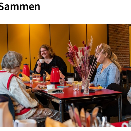
 Sammen
©