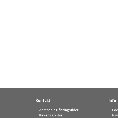
Kontakt
Info
Adresse og åbningstider
Fød
Kirkens kontor
Nav