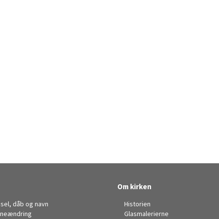
Om kirken
sel, dåb og navn
Historien
neændring
Glasmalerierne