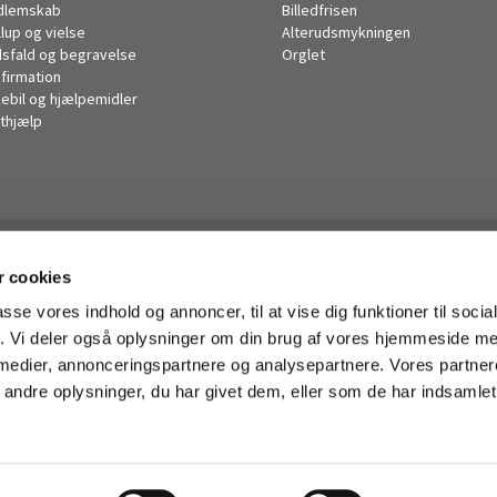
dlemskab
Billedfrisen
llup og vielse
Alterudsmykningen
sfald og begravelse
Orglet
firmation
kebil og hjælpemidler
thjælp
Husum Kirke

 cookies
· Korsager Allé 14, 2700 Brønshøj
38285446

passe vores indhold og annoncer, til at vise dig funktioner til soci
husum.sogn@km.dk

fik. Vi deler også oplysninger om din brug af vores hjemmeside m
 medier, annonceringspartnere og analysepartnere. Vores partne
ndre oplysninger, du har givet dem, eller som de har indsamlet 
Privatlivspolitik
Log på ChurchDesk