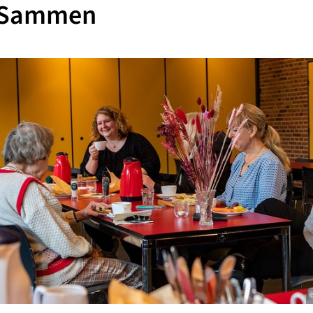
 Sammen
©