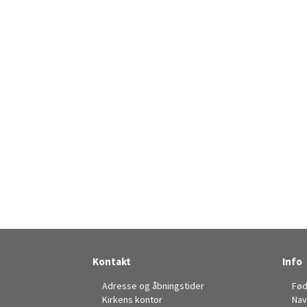
Kontakt
Info
Adresse og åbningstider
Fød
Kirkens kontor
Nav