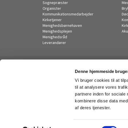
Sognepræster
Me
Organister
Bry
Kommunikationsmedarbejder
Død
Kirketjener
Kon
Menighedsbørnehaven
Kir
Menighedsplejen
Aku
Menighedsråd
Leverandører
Denne hjemmeside bruger
Vi bruger cookies til at til
til at analysere vores tra
partnere inden for sociale
kombinere disse data med a
af deres tjenester.
S