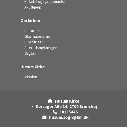
Kirkebil og hjælpemidler
Akuthjælp
Om kirken
Historien
Glasmalerierne
Billedfrisen
Alterudsmykningen
Orglet
Husum Kirke
Mission
Husum Kirke

· Korsager Allé 14, 2700 Brønshøj
38285446

husum.sogn@km.dk
