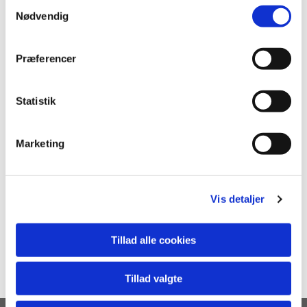
S
Nødvendig
a
m
t
Præferencer
y
k
k
Statistik
e
v
Marketing
a
l
g
Vis detaljer
Tillad alle cookies
Tillad valgte