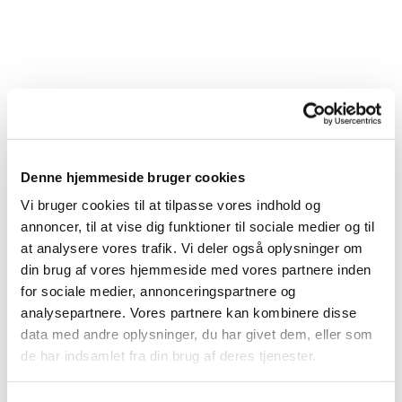
Denne hjemmeside bruger cookies
Vi bruger cookies til at tilpasse vores indhold og
annoncer, til at vise dig funktioner til sociale medier og til
at analysere vores trafik. Vi deler også oplysninger om
din brug af vores hjemmeside med vores partnere inden
for sociale medier, annonceringspartnere og
analysepartnere. Vores partnere kan kombinere disse
Du vil måske også kunne lide...
data med andre oplysninger, du har givet dem, eller som
de har indsamlet fra din brug af deres tjenester.