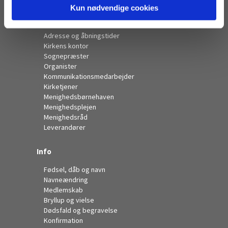
Kun nødvendige cookies
Kontakt
Adresse og åbningstider
Kirkens kontor
Sognepræster
Organister
Kommunikationsmedarbejder
Kirketjener
Menighedsbørnehaven
Menighedsplejen
Menighedsråd
Leverandører
Info
Fødsel, dåb og navn
Navneændring
Medlemskab
Bryllup og vielse
Dødsfald og begravelse
Konfirmation