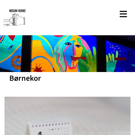
SØG
HER
Børnekor