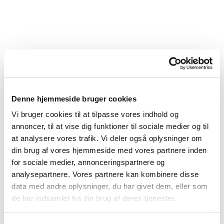
Denne hjemmeside bruger cookies
Vi bruger cookies til at tilpasse vores indhold og
annoncer, til at vise dig funktioner til sociale medier og til
at analysere vores trafik. Vi deler også oplysninger om
din brug af vores hjemmeside med vores partnere inden
for sociale medier, annonceringspartnere og
analysepartnere. Vores partnere kan kombinere disse
Du vil måske også kunne lide...
data med andre oplysninger, du har givet dem, eller som
de har indsamlet fra din brug af deres tjenester.