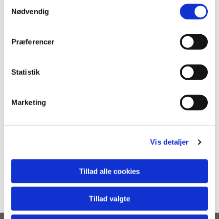
S
Nødvendig
a
m
t
Præferencer
y
k
k
Statistik
e
v
Marketing
a
l
g
Vis detaljer
Tillad alle cookies
Tillad valgte