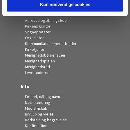
Kun nødvendige cookies
Kontakt
Adresse og åbningstider
Kirkens kontor
Sognepræster
Organister
Kommunikationsmedarbejder
Kirketjener
Menighedsbørnehaven
Menighedsplejen
Menighedsråd
Leverandører
Info
Fødsel, dåb og navn
Navneændring
Medlemskab
Bryllup og vielse
Dødsfald og begravelse
Konfirmation