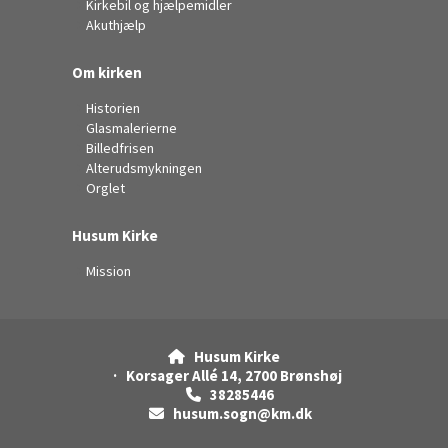
Kirkebil og hjælpemidler
Akuthjælp
Om kirken
Historien
Glasmalerierne
Billedfrisen
Alterudsmykningen
Orglet
Husum Kirke
Mission
Husum Kirke

· Korsager Allé 14, 2700 Brønshøj
38285446

husum.sogn@km.dk
