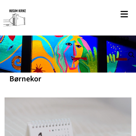
SØG
HER
Børnekor