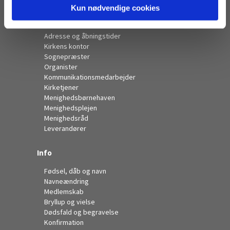
Kun nødvendige cookies
Kontakt
Adresse og åbningstider
Kirkens kontor
Sognepræster
Organister
Kommunikationsmedarbejder
Kirketjener
Menighedsbørnehaven
Menighedsplejen
Menighedsråd
Leverandører
Info
Fødsel, dåb og navn
Navneændring
Medlemskab
Bryllup og vielse
Dødsfald og begravelse
Konfirmation