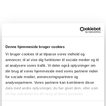
Denne hjemmeside bruger cookies
Vi bruger cookies til at tilpasse vores indhold og
annoncer, til at vise dig funktioner til sociale medier og til
at analysere vores trafik. Vi deler også oplysninger om
din brug af vores hjemmeside med vores partnere inden
for sociale medier, annonceringspartnere og
analysepartnere. Vores partnere kan kombinere disse
Du vil måske også kunne lide...
data med andre oplysninger, du har givet dem, eller som
de har indsamlet fra din brug af deres tjenester.