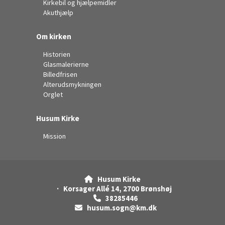
Kirkebil og hjælpemidler
Akuthjælp
Om kirken
Historien
Glasmalerierne
Billedfrisen
Alterudsmykningen
Orglet
Husum Kirke
Mission
Husum Kirke

· Korsager Allé 14, 2700 Brønshøj
38285446

husum.sogn@km.dk
