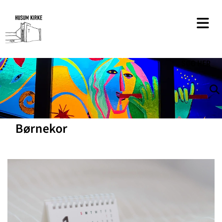
SØG
HER
Børnekor