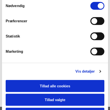
S
Nødvendig
a
m
t
Præferencer
y
k
k
Statistik
e
v
Marketing
a
l
g
Vis detaljer
Tillad alle cookies
Tillad valgte