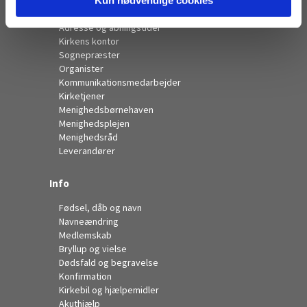
Kontakt
Adresse og åbningstider
Kirkens kontor
Sognepræster
Organister
Kommunikationsmedarbejder
Kirketjener
Menighedsbørnehaven
Menighedsplejen
Menighedsråd
Leverandører
Info
Fødsel, dåb og navn
Navneændring
Medlemskab
Bryllup og vielse
Dødsfald og begravelse
Konfirmation
Kirkebil og hjælpemidler
Akuthjælp