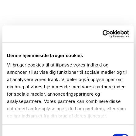
Denne hjemmeside bruger cookies
Vi bruger cookies til at tilpasse vores indhold og
annoncer, til at vise dig funktioner til sociale medier og til
at analysere vores trafik. Vi deler også oplysninger om
din brug af vores hjemmeside med vores partnere inden
for sociale medier, annonceringspartnere og
analysepartnere. Vores partnere kan kombinere disse
Du vil måske også kunne lide...
data med andre oplysninger, du har givet dem, eller som
de har indsamlet fra din brug af deres tjenester.
S