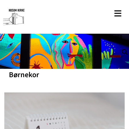
SØG
HER
Børnekor