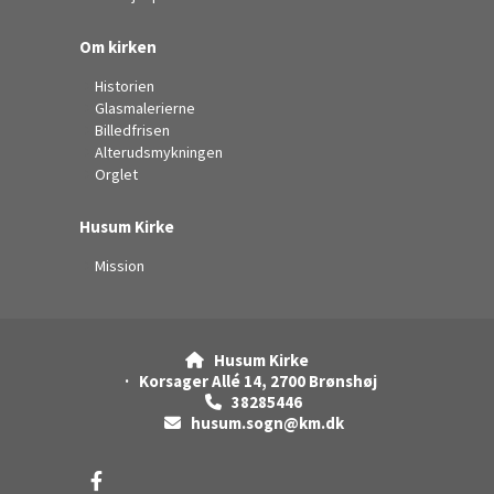
Om kirken
Historien
Glasmalerierne
Billedfrisen
Alterudsmykningen
Orglet
Husum Kirke
Mission
Husum Kirke

· Korsager Allé 14, 2700 Brønshøj
38285446

husum.sogn@km.dk
