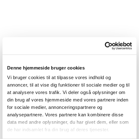
Denne hjemmeside bruger cookies
Vi bruger cookies til at tilpasse vores indhold og
annoncer, til at vise dig funktioner til sociale medier og til
at analysere vores trafik. Vi deler også oplysninger om
din brug af vores hjemmeside med vores partnere inden
for sociale medier, annonceringspartnere og
analysepartnere. Vores partnere kan kombinere disse
data med andre oplysninger, du har givet dem, eller som
Du vil måske også kunne lide...
de har indsamlet fra din brug af deres tjenester.