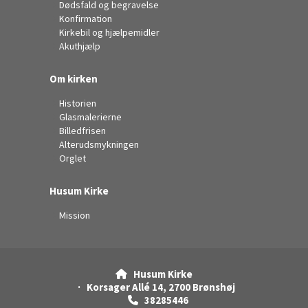
Dødsfald og begravelse
Konfirmation
Kirkebil og hjælpemidler
Akuthjælp
Om kirken
Historien
Glasmalerierne
Billedfrisen
Alterudsmykningen
Orglet
Husum Kirke
Mission
Husum Kirke

· Korsager Allé 14, 2700 Brønshøj
38285446
