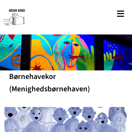
SØG
HER
Børnehavekor
(Menighedsbørnehaven)