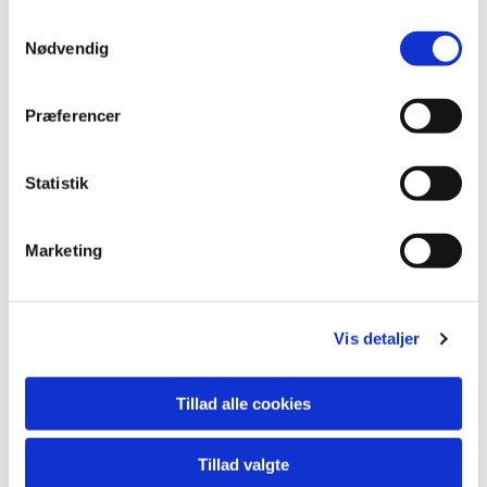
S
Nødvendig
a
m
t
Præferencer
y
k
k
Statistik
e
v
Marketing
a
l
g
Vis detaljer
Tillad alle cookies
Tillad valgte