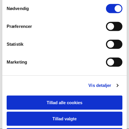
S
Nødvendig
a
m
t
Præferencer
y
k
k
Statistik
e
v
Marketing
a
l
g
Vis detaljer
Tillad alle cookies
Tillad valgte