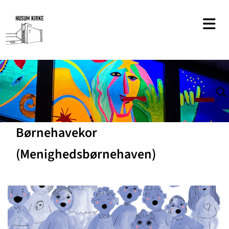
SØG
HER
Børnehavekor
(Menighedsbørnehaven)