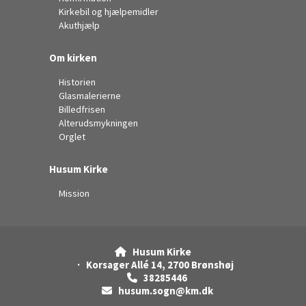
Kirkebil og hjælpemidler
Akuthjælp
Om kirken
Historien
Glasmalerierne
Billedfrisen
Alterudsmykningen
Orglet
Husum Kirke
Mission
Husum Kirke

· Korsager Allé 14, 2700 Brønshøj
38285446

husum.sogn@km.dk
