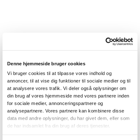
Denne hjemmeside bruger cookies
Vi bruger cookies til at tilpasse vores indhold og
annoncer, til at vise dig funktioner til sociale medier og til
at analysere vores trafik. Vi deler også oplysninger om
din brug af vores hjemmeside med vores partnere inden
for sociale medier, annonceringspartnere og
analysepartnere. Vores partnere kan kombinere disse
Du vil måske også kunne lide...
data med andre oplysninger, du har givet dem, eller som
de har indsamlet fra din brug af deres tjenester.