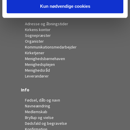
Kun nødvendige cookies
Kontakt
Adresse og åbningstider
Kirkens kontor
Sognepræster
Organister
Kommunikationsmedarbejder
Kirketjener
Menighedsbørnehaven
Menighedsplejen
Menighedsråd
Leverandører
Info
Fødsel, dåb og navn
Navneændring
Medlemskab
Bryllup og vielse
Dødsfald og begravelse
Konfirmation