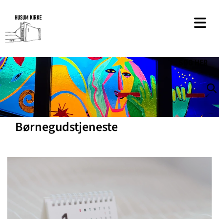
SØG
HER
Børnegudstjeneste