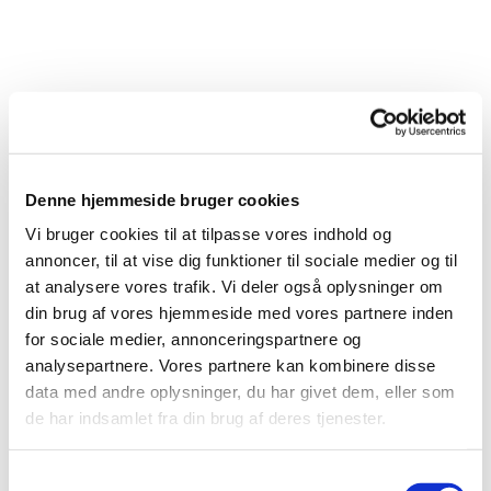
Denne hjemmeside bruger cookies
Vi bruger cookies til at tilpasse vores indhold og
annoncer, til at vise dig funktioner til sociale medier og til
at analysere vores trafik. Vi deler også oplysninger om
din brug af vores hjemmeside med vores partnere inden
for sociale medier, annonceringspartnere og
analysepartnere. Vores partnere kan kombinere disse
Du vil måske også kunne lide...
data med andre oplysninger, du har givet dem, eller som
de har indsamlet fra din brug af deres tjenester.
S