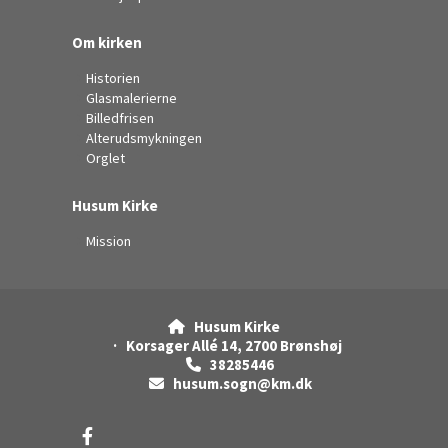
Om kirken
Historien
Glasmalerierne
Billedfrisen
Alterudsmykningen
Orglet
Husum Kirke
Mission
Husum Kirke

· Korsager Allé 14, 2700 Brønshøj
38285446

husum.sogn@km.dk
