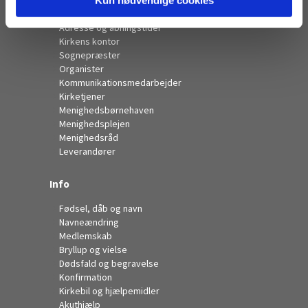
Kontakt
Adresse og åbningstider
Kirkens kontor
Sognepræster
Organister
Kommunikationsmedarbejder
Kirketjener
Menighedsbørnehaven
Menighedsplejen
Menighedsråd
Leverandører
Info
Fødsel, dåb og navn
Navneændring
Medlemskab
Bryllup og vielse
Dødsfald og begravelse
Konfirmation
Kirkebil og hjælpemidler
Akuthjælp