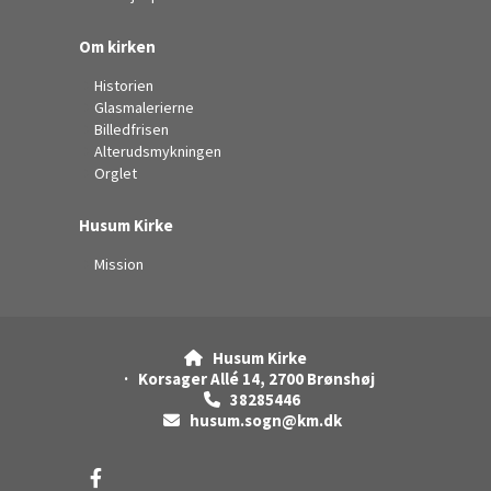
Om kirken
Historien
Glasmalerierne
Billedfrisen
Alterudsmykningen
Orglet
Husum Kirke
Mission
Husum Kirke

· Korsager Allé 14, 2700 Brønshøj
38285446

husum.sogn@km.dk
