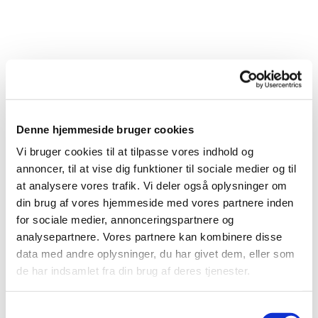
Denne hjemmeside bruger cookies
Vi bruger cookies til at tilpasse vores indhold og
annoncer, til at vise dig funktioner til sociale medier og til
at analysere vores trafik. Vi deler også oplysninger om
din brug af vores hjemmeside med vores partnere inden
for sociale medier, annonceringspartnere og
analysepartnere. Vores partnere kan kombinere disse
Du vil måske også kunne lide...
data med andre oplysninger, du har givet dem, eller som
de har indsamlet fra din brug af deres tjenester.
S