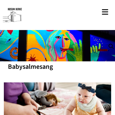
SØG
HER
Babysalmesang