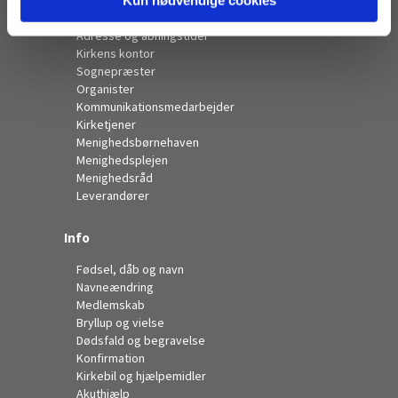
Kontakt
Adresse og åbningstider
Kirkens kontor
Sognepræster
Organister
Kommunikationsmedarbejder
Kirketjener
Menighedsbørnehaven
Menighedsplejen
Menighedsråd
Leverandører
Info
Fødsel, dåb og navn
Navneændring
Medlemskab
Bryllup og vielse
Dødsfald og begravelse
Konfirmation
Kirkebil og hjælpemidler
Akuthjælp