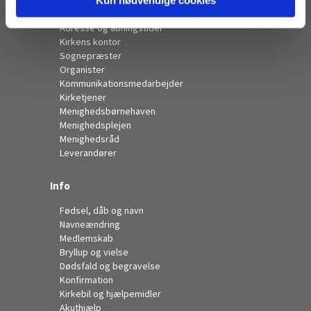
Kontakt
Adresse og åbningstider
Kirkens kontor
Sognepræster
Organister
Kommunikationsmedarbejder
Kirketjener
Menighedsbørnehaven
Menighedsplejen
Menighedsråd
Leverandører
Info
Fødsel, dåb og navn
Navneændring
Medlemskab
Bryllup og vielse
Dødsfald og begravelse
Konfirmation
Kirkebil og hjælpemidler
Akuthjælp