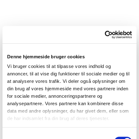
Denne hjemmeside bruger cookies
Vi bruger cookies til at tilpasse vores indhold og
annoncer, til at vise dig funktioner til sociale medier og til
at analysere vores trafik. Vi deler også oplysninger om
din brug af vores hjemmeside med vores partnere inden
for sociale medier, annonceringspartnere og
analysepartnere. Vores partnere kan kombinere disse
Du vil måske også kunne lide...
data med andre oplysninger, du har givet dem, eller som
de har indsamlet fra din brug af deres tjenester.
S