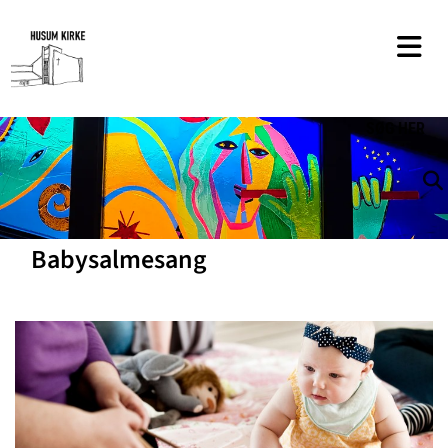
SØG
HER
Babysalmesang