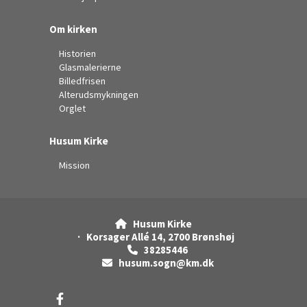
Om kirken
Historien
Glasmalerierne
Billedfrisen
Alterudsmykningen
Orglet
Husum Kirke
Mission
Husum Kirke

· Korsager Allé 14, 2700 Brønshøj
38285446

husum.sogn@km.dk
